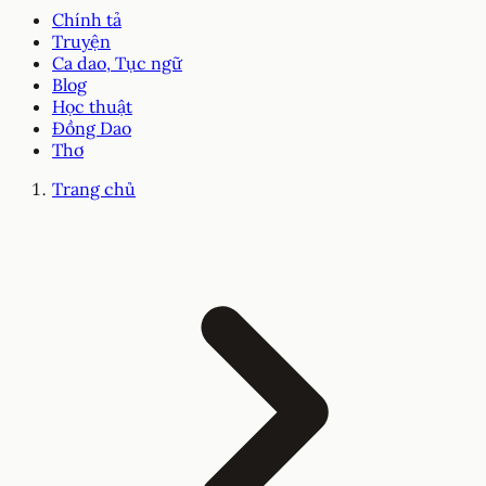
Chính tả
Truyện
Ca dao, Tục ngữ
Blog
Học thuật
Đồng Dao
Thơ
Trang chủ