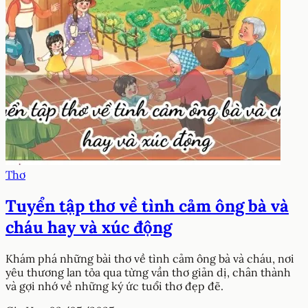
Thơ
Tuyển tập thơ về tình cảm ông bà và
cháu hay và xúc động
Khám phá những bài thơ về tình cảm ông bà và cháu, nơi
yêu thương lan tỏa qua từng vần thơ giản dị, chân thành
và gợi nhớ về những ký ức tuổi thơ đẹp đẽ.