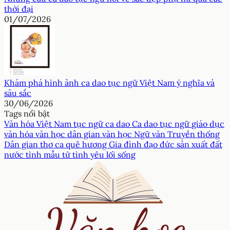
thời đại
01/07/2026
Khám phá hình ảnh ca dao tục ngữ Việt Nam ý nghĩa và
sâu sắc
30/06/2026
Tags nổi bật
Văn hóa Việt Nam
tục ngữ
ca dao
Ca dao tục ngữ
giáo dục
văn hóa
văn học dân gian
văn học
Ngữ văn
Truyền thống
Dân gian
thơ ca
quê hương
Gia đình
đạo đức
sản xuất
đất
nước
tình mẫu tử
tình yêu
lối sống