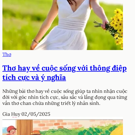
Thơ
Thơ hay về cuộc sống với thông điệp
tích cực và ý nghĩa
Những bài thơ hay về cuộc sống giúp ta nhìn nhận cuộc
đời với góc nhìn tích cực, sâu sắc và lắng đọng qua từng
vần thơ chan chứa những triết lý nhân sinh.
Gia Huy
02/05/2025