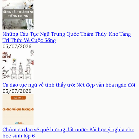
Những Câu Tục Ngữ Trung Quốc Thâm Thúy: Kho Tàng
Tri Thức Về Cuộc Sống
05/07/2026
Ca dao tục ngữ về tình thầy trò: Nét đẹp văn hóa ngàn đời
05/07/2026
Chùm ca dao về quê hương đất nước: Bài học ý nghĩa cho
học sinh lớp 6