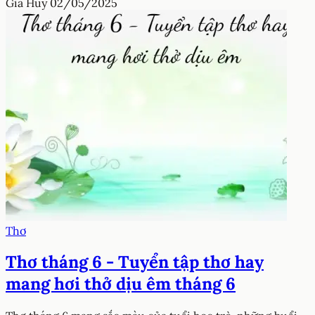
Gia Huy
02/05/2025
Thơ
Thơ tháng 6 - Tuyển tập thơ hay
mang hơi thở dịu êm tháng 6