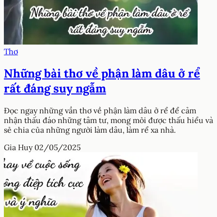
Thơ
Những bài thơ về phận làm dâu ở rể
rất đáng suy ngẫm
Đọc ngay những vần thơ về phận làm dâu ở rể để cảm
nhận thấu đáo những tâm tư, mong mỏi được thấu hiểu và
sẻ chia của những người làm dâu, làm rể xa nhà.
Gia Huy
02/05/2025