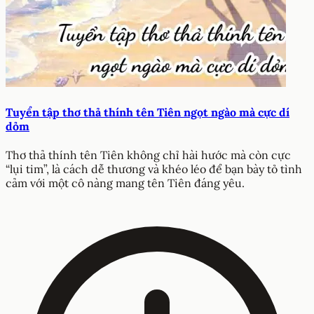
nước
tình mẫu tử
tình yêu
lối sống
Bài viết liên quan
Tuyển tập thơ thả thính tên Tiên ngọt ngào mà cực dí
dỏm