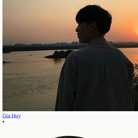
Gia Huy
•