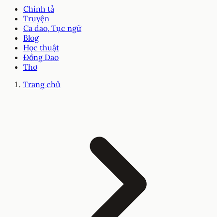
Chính tả
Truyện
Ca dao, Tục ngữ
Blog
Học thuật
Đồng Dao
Thơ
Trang chủ