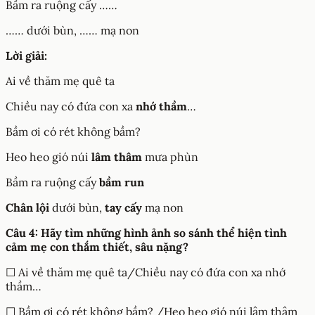
Bầm ra ruộng cấy ……
…… dưới bùn, …… mạ non
Lời giải:
Ai về thăm mẹ quê ta
Chiều nay có đứa con xa
nhớ thầm
…
Bầm ơi có rét không bầm?
Heo heo gió núi
lâm thâm
mưa phùn
Bầm ra ruộng cấy
bầm run
Chân lội
dưới bùn,
tay cấy
mạ non
Câu 4: Hãy tìm những hình ảnh so sánh thể hiện tình
cảm mẹ con thắm thiết, sâu nặng?
☐ Ai về thăm mẹ quê ta/Chiều nay có đứa con xa nhớ
thầm…
☐ Bầm ơi có rét không bầm? /Heo heo gió núi lâm thâm