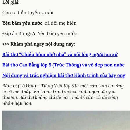
Lời giải:
Con ra tiền tuyến xa xôi
Yêu bầm yêu nước
, cả đôi mẹ hiền
Đáp án đúng:
A
. Yêu bầm yêu nước
>>> Khám phá ngay nội dung này:
Bài thơ “Chiều hôm nhớ nhà” và nỗi lòng người xa xứ
Bài thơ Cao Bằng lớp 5 (Trúc Thông) và vẻ đẹp non nước
Nội dung và trắc nghiệm bài thơ Hành trình của bầy ong
Bầm ơi (Tố Hữu) – Tiếng Việt lớp 5 là một bản tình ca lặng
lẽ về mẹ, thắp lên trong trái tim học sinh ngọn lửa yêu
thương. Bài thơ không chỉ để học, mà để cảm và để sống
nhân hậu hơn.