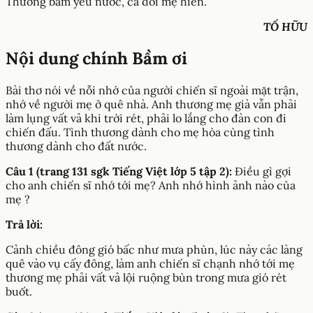
Thương bầm yêu nước, cả đôi mẹ hiền.
TỐ HỮU
Nội dung chính Bầm ơi
Bài thơ nói về nỗi nhớ của người chiến sĩ ngoài mặt trận,
nhớ về người mẹ ở quê nhà. Anh thương mẹ già vẫn phải
làm lụng vất vả khi trời rét, phải lo lắng cho đàn con đi
chiến đấu. Tình thương dành cho mẹ hòa cùng tình
thương dành cho đất nước.
Câu 1 (trang 131 sgk Tiếng Việt lớp 5 tập 2):
Điều gì gợi
cho anh chiến sĩ nhớ tới mẹ? Anh nhớ hình ảnh nào của
mẹ ?
Trả lời:
Cảnh chiều đông gió bấc như mưa phùn, lúc này các làng
quê vào vụ cấy đông, làm anh chiến sĩ chạnh nhớ tới mẹ
thương mẹ phải vất vả lội ruộng bùn trong mưa gió rét
buốt.