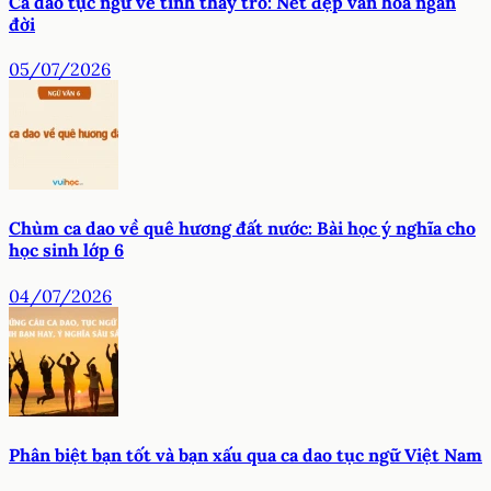
Ca dao tục ngữ về tình thầy trò: Nét đẹp văn hóa ngàn
đời
05/07/2026
Chùm ca dao về quê hương đất nước: Bài học ý nghĩa cho
học sinh lớp 6
04/07/2026
Phân biệt bạn tốt và bạn xấu qua ca dao tục ngữ Việt Nam