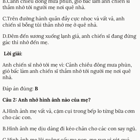
B.Cảnh chiều đông mưa phùn, gió bấc làm anh chiến sĩ
thầm nhớ tới người mẹ nơi quê nhà.
C.Trên đường hành quân đầy cực nhọc và vất vả, anh
chiến sĩ bỗng tủi thân nhớ mẹ ở quê nhà.
D.Đêm đến sương xuống lạnh giá, anh chiến sĩ đang đứng
gác thì nhớ đến mẹ.
Lời giải:
Anh chiến sĩ nhớ tới mẹ vì: Cảnh chiều đông mưa phùn,
gió bấc làm anh chiến sĩ thầm nhớ tới người mẹ nơi quê
nhà.
Đáp án đúng:
B
Câu 2: Anh nhớ hình ảnh nào của mẹ?
A.Hình ảnh mẹ vất vả, cặm cụi trong bếp lo từng bữa cơm
cho các con.
B.Hình ảnh mẹ dịu dàng đi kéo chăn cho các con say ngủ.
C.Hình ảnh mẹ lội ruộng cấy mạ non, mẹ run vì rét quá.