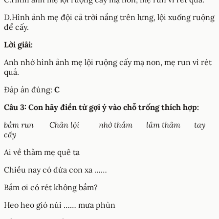
D.Hình ảnh mẹ đội cả trời nắng trên lưng, lội xuống ruộng
để cấy.
Lời giải:
Anh nhớ hình ảnh mẹ lội ruộng cấy mạ non, mẹ run vì rét
quá.
Đáp án đúng:
C
Câu 3: Con hãy điền từ gợi ý vào chỗ trống thích hợp:
bầm run Chân lội nhớ thầm lâm thâm tay
cấy
Ai về thăm mẹ quê ta
Chiều nay có đứa con xa ……
Bầm ơi có rét không bầm?
Heo heo gió núi …… mưa phùn