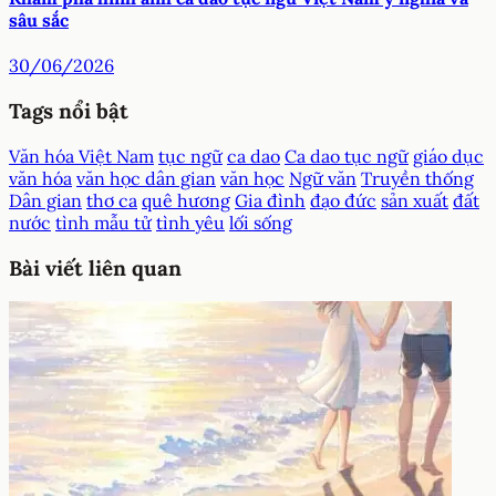
Những câu ca dao tục ngữ nói về sắc đẹp phụ nữ qua các
thời đại
01/07/2026
Khám phá hình ảnh ca dao tục ngữ Việt Nam ý nghĩa và
sâu sắc
30/06/2026
Tags nổi bật
Văn hóa Việt Nam
tục ngữ
ca dao
Ca dao tục ngữ
giáo dục
văn hóa
văn học dân gian
văn học
Ngữ văn
Truyền thống
Dân gian
thơ ca
quê hương
Gia đình
đạo đức
sản xuất
đất