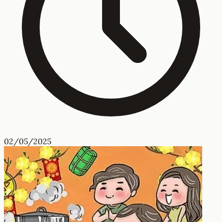
Thơ thả thính tên Tiên không chỉ hài hước mà còn cực
“lụi tim”, là cách dễ thương và khéo léo để bạn bày tỏ tình
cảm với một cô nàng mang tên Tiên đáng yêu.