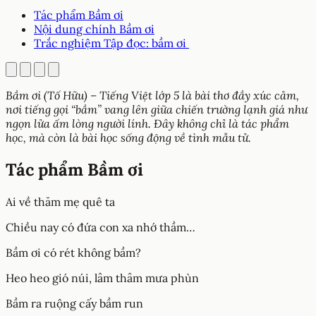
Tác phẩm Bầm ơi
Nội dung chính Bầm ơi
Trắc nghiệm Tập đọc: bầm ơi
Bầm ơi (Tố Hữu) – Tiếng Việt lớp 5 là bài thơ đầy xúc cảm,
nơi tiếng gọi “bầm” vang lên giữa chiến trường lạnh giá như
ngọn lửa ấm lòng người lính. Đây không chỉ là tác phẩm
học, mà còn là bài học sống động về tình mẫu tử.
Tác phẩm Bầm ơi
Ai về thăm mẹ quê ta
Chiều nay có đứa con xa nhớ thầm…
Bầm ơi có rét không bầm?
Heo heo gió núi, lâm thâm mưa phùn
Bầm ra ruộng cấy bầm run