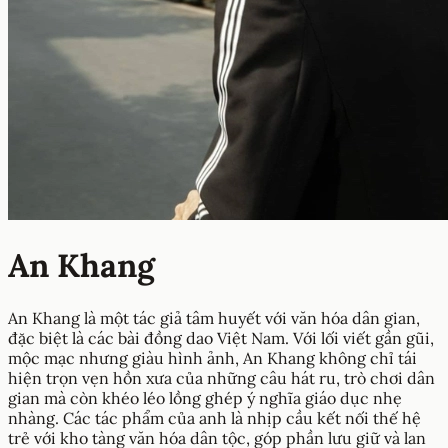
An Khang
An Khang là một tác giả tâm huyết với văn hóa dân gian,
đặc biệt là các bài đồng dao Việt Nam. Với lối viết gần gũi,
mộc mạc nhưng giàu hình ảnh, An Khang không chỉ tái
hiện trọn vẹn hồn xưa của những câu hát ru, trò chơi dân
gian mà còn khéo léo lồng ghép ý nghĩa giáo dục nhẹ
nhàng. Các tác phẩm của anh là nhịp cầu kết nối thế hệ
trẻ với kho tàng văn hóa dân tộc, góp phần lưu giữ và lan