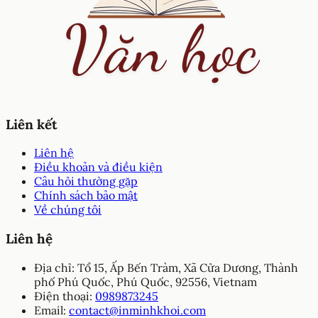
Liên kết
Liên hệ
Điều khoản và điều kiện
Câu hỏi thường gặp
Chính sách bảo mật
Về chúng tôi
Liên hệ
Địa chỉ:
Tổ 15, Ấp Bến Tràm, Xã Cửa Dương, Thành
phố Phú Quốc, Phú Quốc, 92556, Vietnam
Điện thoại:
0989873245
Email:
contact@inminhkhoi.com