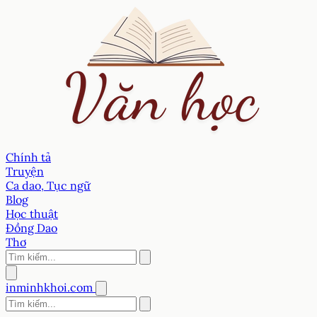
Chính tả
Truyện
Ca dao, Tục ngữ
Blog
Học thuật
Đồng Dao
Thơ
inminhkhoi.com