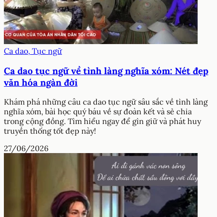
Ca dao, Tục ngữ
Ca dao tục ngữ về tình làng nghĩa xóm: Nét đẹp
văn hóa ngàn đời
Khám phá những câu ca dao tục ngữ sâu sắc về tình làng
nghĩa xóm, bài học quý báu về sự đoàn kết và sẻ chia
trong cộng đồng. Tìm hiểu ngay để gìn giữ và phát huy
truyền thống tốt đẹp này!
27/06/2026