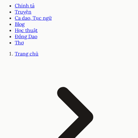
Chính tả
Truyện
Ca dao, Tục ngữ
Blog
Học thuật
Đồng Dao
Thơ
Trang chủ