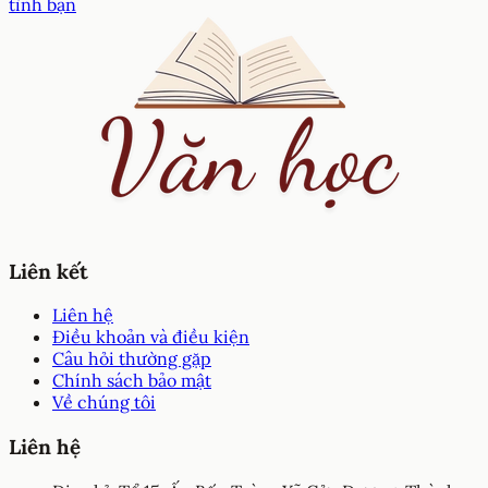
tình bạn
Liên kết
Liên hệ
Điều khoản và điều kiện
Câu hỏi thường gặp
Chính sách bảo mật
Về chúng tôi
Liên hệ