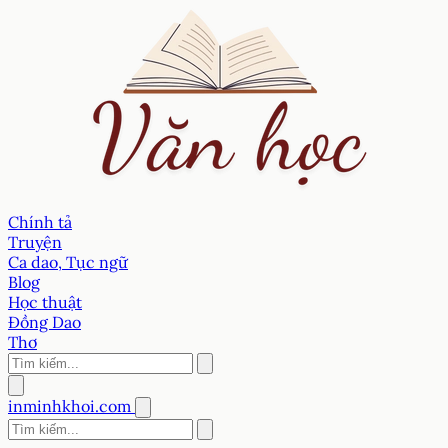
Chính tả
Truyện
Ca dao, Tục ngữ
Blog
Học thuật
Đồng Dao
Thơ
inminhkhoi.com