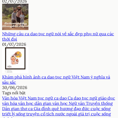
02/07/2026
Những câu ca dao tục ngữ nói về sắc đẹp phụ nữ qua các
thời đại
01/07/2026
Khám phá hình ảnh ca dao tục ngữ Việt Nam ý nghĩa và
sâu sắc
30/06/2026
Tags nổi bật
Văn hóa Việt Nam
tục ngữ
ca dao
Ca dao tục ngữ
giáo dục
văn hóa
văn học dân gian
văn học
Ngữ văn
Truyền thống
Dân gian
thơ ca
Gia đình
quê hương
đạo đức
cuộc sống
triết lý sống
truyện cổ tích nước ngoài
giá trị cuộc sống