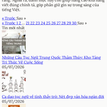
viết đúng chính tả, góp phần giữ gìn sự trong sáng của
tiếng Việt.
« Trước
Sau »
« Trước
1
2
...
21
22
23
24
25
26
27
28
29
30
Sau »
Tin mới nhất
Những Câu Tục Ngữ Trung Quốc Thâm Thúy: Kho Tàng
Tri Thức Về Cuộc Sống
05/07/2026
Ca dao tục ngữ về tình thầy trò: Nét đẹp văn hóa ngàn đời
05/07/2026