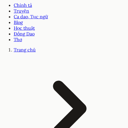
Chính tả
Truyện
Ca dao, Tục ngữ
Blog
Học thuật
Đồng Dao
Thơ
Trang chủ